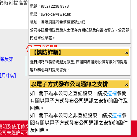
務必時刻提高警覺。
電話：(852) 2238 9378
電郵：swsc-cs@swsc.hk
地址：香港銅鑼灣希慎道壹號14樓
公司亦建議懷疑受騙人士保存有關紀錄及向當地警方、公安部
門或單位舉報。
公司新聞
×
【慎防詐騙】
3條及第
【重要通知】客戶協議的修訂通知
近日網路詐騙情況越見嚴重, 西證國際證券股份有限公司提醒
【重要通知】肺炎疫情下之客戶服
客戶務必時刻提高警覺。
務工作安排
個月中期
×
以電子方式發布公司通訊之安排
更多
如 閣下為本公司之登記股東，請按
這裡
參閱
有關以電子方式發布公司通訊之安排的函件及
回條。
如 閣下為本公司之非登記股東，請按
這裡
參
閱有關以電子方式發布公司通訊之安排的函件
聲明及使用條文及條件
|
個人資料私隱政策
及回條。
公司未經許可不得複製、轉載或摘編，違者必究