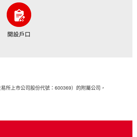
開設戶口
所上市公司股份代號：600369）的附屬公司，
×
【重要通知】帳戶雙重認證安排
根據證監會的《降低及紓減與互聯網交易相關的黑客入侵風險
指引》，本公司將於2018年4月份起，實施帳戶雙重認證登