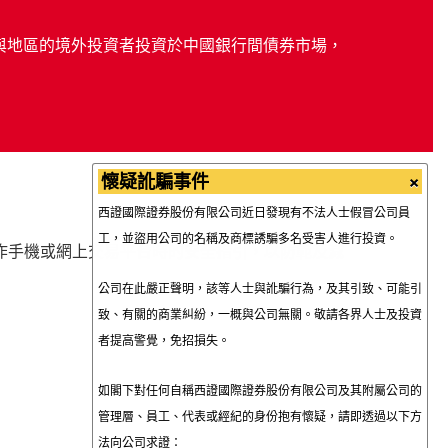
入，以提升電子交易的保安水平。
客戶於每次登入帳戶時，除輸入現行的密碼外，需輸入一組以
家與地區的境外投資者投資於中國銀行間債券市場，
手機短訊收取的一次性密碼。因此，客戶需確保於本公司登記
的手機號碼能有效收到短訊通知。而客戶必須取得一次性密
碼，才可登入帳戶。
×
懷疑訛騙事件
西證國際證券股份有限公司近日發現有不法人士假冒公司員
工，並盜用公司的名稱及商標誘騙多名受害人進行投資。
作手機或網上交易平台時的安全指引，以防範及減
公司在此嚴正聲明，該等人士與訛騙行為，及其引致、可能引
致、有關的商業糾紛，一概與公司無關。敬請各界人士及投資
者提高警覺，免招損失。
如閣下對任何自稱西證國際證券股份有限公司及其附屬公司的
管理層、員工、代表或經紀的身份抱有懷疑，請即透過以下方
法向公司求證：